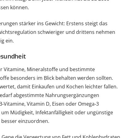
ssen können.
ungen stärker ins Gewicht: Erstens steigt das
ewichtsregulation schwieriger und drittens nehmen
g ein.
Gesundheit
per Vitamine, Mineralstoffe und bestimmte
ffe besonders im Blick behalten werden sollten.
rtet, damit Einkaufen und Kochen leichter fallen.
 Bedarf abgestimmte Nahrungsergänzungen
 B‑Vitamine, Vitamin D, Eisen oder Omega‑3
 um Müdigkeit, Infektanfälligkeit oder ungünstige
 besser einzuordnen.
n Gene die Verwertung von Fett und Kohlenhydraten,