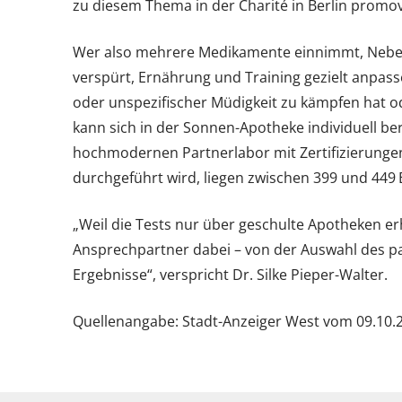
zu diesem Thema in der Charité in Berlin promov
Wer also mehrere Medikamente einnimmt, Nebe
verspürt, Ernährung und Training gezielt anpa
oder unspezifischer Müdigkeit zu kämpfen hat o
kann sich in der Sonnen-Apotheke individuell ber
hochmodernen Partnerlabor mit Zertifizierungen
durchgeführt wird, liegen zwischen 399 und 449 
„Weil die Tests nur über geschulte Apotheken erh
Ansprechpartner dabei – von der Auswahl des p
Ergebnisse“, verspricht Dr. Silke Pieper-Walter.
Quellenangabe: Stadt-Anzeiger West vom 09.10.2