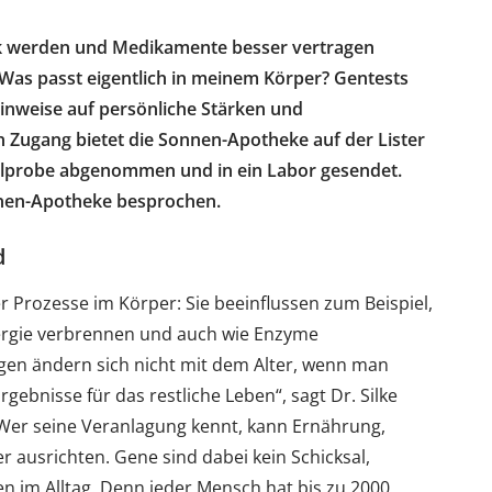
nk werden und Medikamente besser vertragen
: Was passt eigentlich in meinem Körper? Gentests
Hinweise auf persönliche Stärken und
n Zugang bietet die Sonnen-Apotheke auf der Lister
helprobe abgenommen und in ein Labor gesendet.
nnen-Apotheke besprochen.
d
r Prozesse im Körper: Sie beeinflussen zum Beispiel,
Energie verbrennen und auch wie Enzyme
en ändern sich nicht mit dem Alter, wenn man
rgebnisse für das restliche Leben“, sagt Dr. Silke
Wer seine Veranlagung kennt, kann Ernährung,
 ausrichten. Gene sind dabei kein Schicksal,
 im Alltag. Denn jeder Mensch hat bis zu 2000